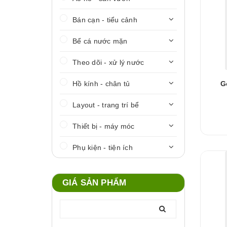
Bán cạn - tiểu cảnh
Bể cá nước mặn
Theo dõi - xử lý nước
Hồ kính - chân tủ
G
Layout - trang trí bể
Thiết bị - máy móc
Phụ kiện - tiện ích
GIÁ SẢN PHẨM