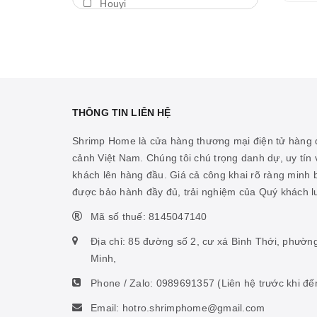
Houyi
Máy thổi luồng
BDA
Thả trôi
Shengang
Bám giá thể
Aquapro
Máy bơm
Dymax
THÔNG TIN LIÊN HỆ
Cảm biến nhiệt
LedStar AQ
Shrimp Home là cửa hàng thương mại điện tử hàng đ
Vitamin cá biển
cảnh Việt Nam. Chúng tôi chú trọng danh dự, uy tín v
Cibi
khách lên hàng đầu. Giá cả công khai rõ ràng minh
Hỗ trợ ao hồ
KZJ
được bảo hành đầy đủ, trải nghiệm của Quý khách 
Hỗ trợ sinh vật biển
Mius
Mã số thuế: 8145047140
Thức ăn san hô
KW zone
Địa chỉ: 85 đường số 2, cư xá Bình Thới, phườn
Nhíp
Minh,
Coloer
Phone / Zalo:
0989691357
(Liên hệ trước khi đế
Phụ kiện ấp artemia
DOOA
Email: hotro.shrimphome@gmail.com
Hỗ trợ tiêu hóa