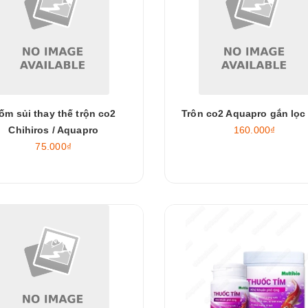
ốm sủi thay thế trộn co2
Trôn co2 Aquapro gắn lọc 
Chihiros / Aquapro
160.000₫
75.000₫