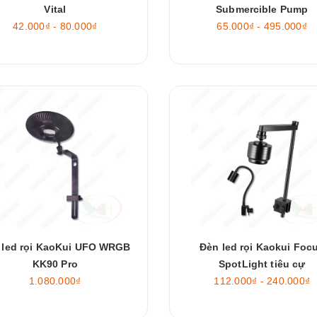
Vital
Submercible Pump
42.000₫ - 80.000₫
65.000₫ - 495.000₫
 led rọi KaoKui UFO WRGB
Đèn led rọi Kaokui Foc
KK90 Pro
SpotLight tiêu cự
1.080.000₫
112.000₫ - 240.000₫