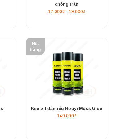
chống tràn
17.000₫ - 19.000₫
Hết
hàng
us
Keo xịt dán rêu Houyi Moss Glue
140.000₫