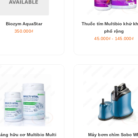
Biozym AquaStar
Thuốc tím Multibio khử k
350.000₫
phổ rộng
45.000₫ - 145.000₫
áng hữu cơ Multibio Multi
Máy bơm chìm Sobo W