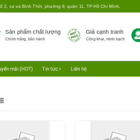
ố 2, cư xá Bình Thới, phường 8, quận 11, TP Hồ Chí Minh,
Sản phẩm chất lượng
Giá cạnh tranh
Chính hãng, bảo hành
Công khai, minh bạch
uyến mãi (HOT)
Tin tức
Liên hệ