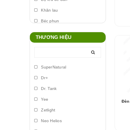
Khăn lau
Béc phun
Máy phun sương
THƯƠNG HIỆU
Foam xịt
Phụ kiện đèn
Lò đảo vi sinh
SuperNatural
Trứng artemia ấp nở
Dr+
Bơm vi lượng
Dr. Tank
Đèn led biển
Yee
Đèn
Phụ kiện dosing
Zetlight
Lồng ấp
Neo Helios
Vitamin cá nước ngọt