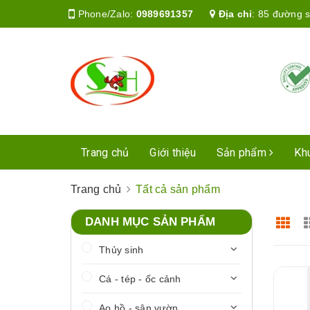
Phone/Zalo:
0989691357
Địa chỉ
:
85 đường s
Trang chủ
Giới thiệu
Sản phẩm
Kh
Trang chủ
Tất cả sản phẩm
DANH MỤC SẢN PHẨM
Thủy sinh
Cá - tép - ốc cảnh
Ao hồ - sân vườn