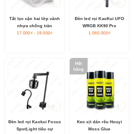
Tất lọc cặn hai lớp vành
Đèn led rọi KaoKui UFO
nhựa chống tràn
WRGB KK90 Pro
17.000₫ - 19.000₫
1.080.000₫
Hết
hàng
Đèn led rọi Kaokui Focus
Keo xịt dán rêu Houyi
SpotLight tiêu cự
Moss Glue