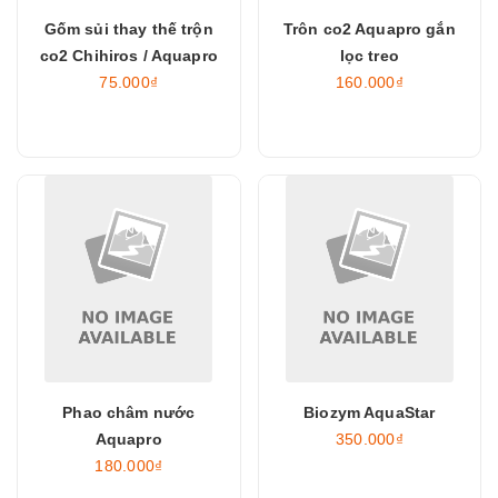
Gốm sủi thay thế trộn
Trôn co2 Aquapro gắn
co2 Chihiros / Aquapro
lọc treo
75.000₫
160.000₫
Phao châm nước
Biozym AquaStar
Aquapro
350.000₫
180.000₫