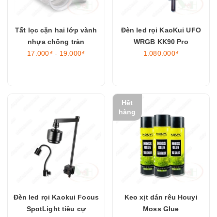
Tất lọc cặn hai lớp vành
Đèn led rọi KaoKui UFO
nhựa chống tràn
WRGB KK90 Pro
17.000₫ - 19.000₫
1.080.000₫
Hết
hàng
Đèn led rọi Kaokui Focus
Keo xịt dán rêu Houyi
SpotLight tiêu cự
Moss Glue