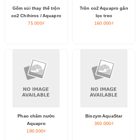
Gốm sủi thay thế trộn
Trôn co2 Aquapro gắn
co2 Chihiros / Aquapro
lọc treo
75.000₫
160.000₫
Phao châm nước
Biozym AquaStar
Aquapro
350.000₫
180.000₫