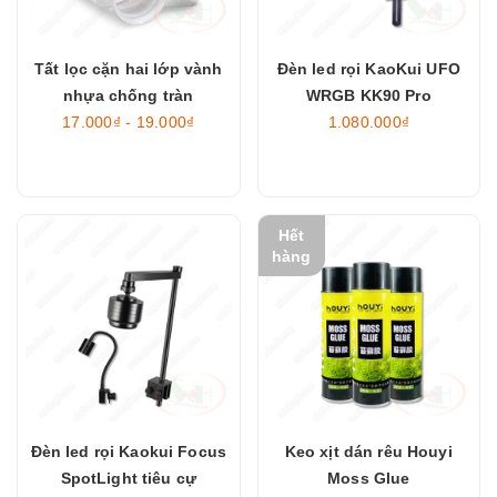
Tất lọc cặn hai lớp vành
Đèn led rọi KaoKui UFO
nhựa chống tràn
WRGB KK90 Pro
17.000₫ - 19.000₫
1.080.000₫
Hết
hàng
Đèn led rọi Kaokui Focus
Keo xịt dán rêu Houyi
SpotLight tiêu cự
Moss Glue