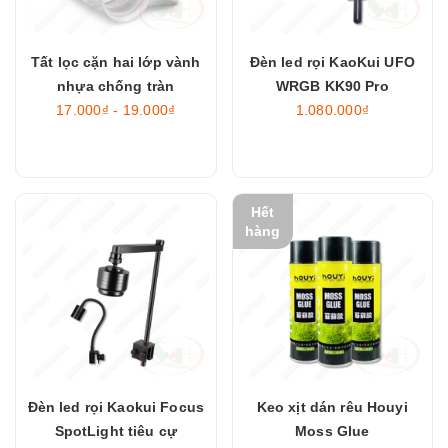
Tất lọc cặn hai lớp vành
Đèn led rọi KaoKui UFO
nhựa chống tràn
WRGB KK90 Pro
17.000₫ - 19.000₫
1.080.000₫
Hết
hàng
Đèn led rọi Kaokui Focus
Keo xịt dán rêu Houyi
SpotLight tiêu cự
Moss Glue