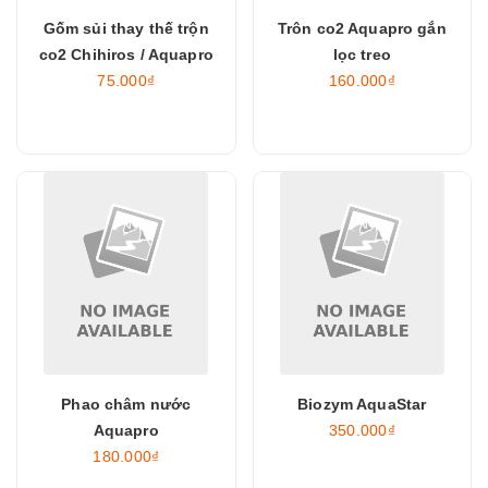
Gốm sủi thay thế trộn
Trôn co2 Aquapro gắn
co2 Chihiros / Aquapro
lọc treo
75.000₫
160.000₫
Phao châm nước
Biozym AquaStar
Aquapro
350.000₫
180.000₫