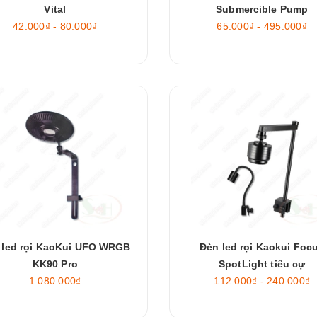
Vital
Submercible Pump
42.000₫ - 80.000₫
65.000₫ - 495.000₫
 led rọi KaoKui UFO WRGB
Đèn led rọi Kaokui Foc
KK90 Pro
SpotLight tiêu cự
1.080.000₫
112.000₫ - 240.000₫