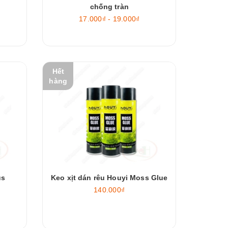
chống tràn
17.000₫ - 19.000₫
Hết
hàng
us
Keo xịt dán rêu Houyi Moss Glue
140.000₫