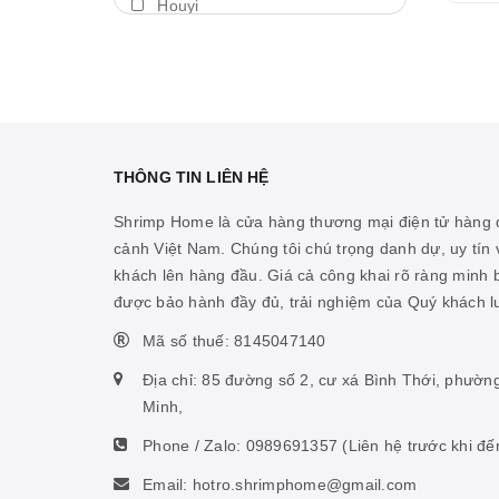
Houyi
Máy thổi luồng
BDA
Thả trôi
Shengang
Bám giá thể
Aquapro
Máy bơm
Dymax
THÔNG TIN LIÊN HỆ
Cảm biến nhiệt
LedStar AQ
Shrimp Home là cửa hàng thương mại điện tử hàng đ
Vitamin cá biển
cảnh Việt Nam. Chúng tôi chú trọng danh dự, uy tín v
Cibi
khách lên hàng đầu. Giá cả công khai rõ ràng minh
Hỗ trợ ao hồ
KZJ
được bảo hành đầy đủ, trải nghiệm của Quý khách 
Hỗ trợ sinh vật biển
Mius
Mã số thuế: 8145047140
Thức ăn san hô
KW zone
Địa chỉ: 85 đường số 2, cư xá Bình Thới, phườn
Nhíp
Minh,
Coloer
Phone / Zalo:
0989691357
(Liên hệ trước khi đế
Phụ kiện ấp artemia
DOOA
Email: hotro.shrimphome@gmail.com
Hỗ trợ tiêu hóa