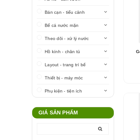
Bán cạn - tiểu cảnh
Bể cá nước mặn
Theo dõi - xử lý nước
Hồ kính - chân tủ
G
Layout - trang trí bể
Thiết bị - máy móc
Phụ kiện - tiện ích
GIÁ SẢN PHẨM