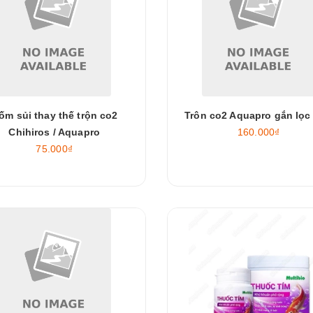
ốm sủi thay thế trộn co2
Trôn co2 Aquapro gắn lọc 
Chihiros / Aquapro
160.000₫
75.000₫