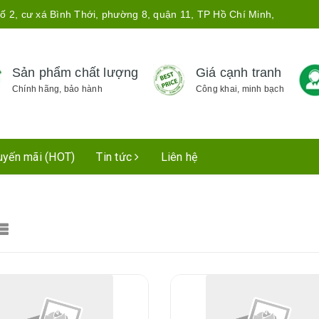
ố 2, cư xá Bình Thới, phường 8, quận 11, TP Hồ Chí Minh,
Sản phẩm chất lượng
Giá cạnh tranh
Chính hãng, bảo hành
Công khai, minh bạch
uyến mãi (HOT)
Tin tức
Liên hệ