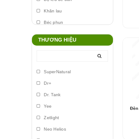
Khăn lau
Béc phun
Máy phun sương
THƯƠNG HIỆU
Foam xịt
Phụ kiện đèn
Lò đảo vi sinh
SuperNatural
Trứng artemia ấp nở
Dr+
Bơm vi lượng
Dr. Tank
Đèn led biển
Yee
Đèn
Phụ kiện dosing
Zetlight
Lồng ấp
Neo Helios
Vitamin cá nước ngọt