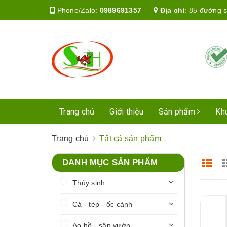
Phone/Zalo:
0989691357
Địa chỉ
:
85 đường s
Trang chủ
Giới thiệu
Sản phẩm
Kh
Trang chủ
Tất cả sản phẩm
DANH MỤC SẢN PHẨM
Thủy sinh
Cá - tép - ốc cảnh
Ao hồ - sân vườn