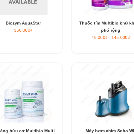
Biozym AquaStar
Thuốc tím Multibio khử k
350.000₫
phổ rộng
45.000₫ - 145.000₫
áng hữu cơ Multibio Multi
Máy bơm chìm Sobo W