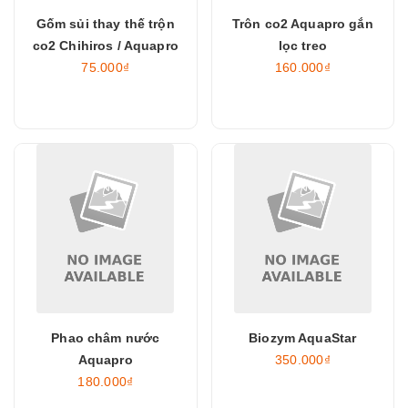
Gốm sủi thay thế trộn
Trôn co2 Aquapro gắn
co2 Chihiros / Aquapro
lọc treo
75.000₫
160.000₫
Phao châm nước
Biozym AquaStar
Aquapro
350.000₫
180.000₫