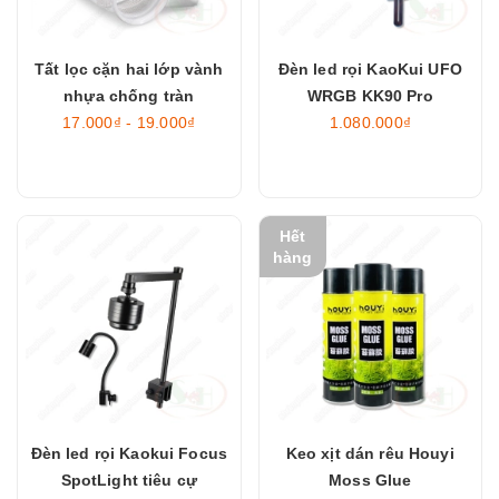
Tất lọc cặn hai lớp vành
Đèn led rọi KaoKui UFO
nhựa chống tràn
WRGB KK90 Pro
17.000₫ - 19.000₫
1.080.000₫
Hết
hàng
Đèn led rọi Kaokui Focus
Keo xịt dán rêu Houyi
SpotLight tiêu cự
Moss Glue