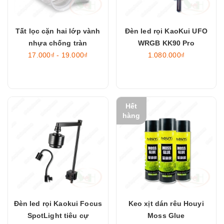
Tất lọc cặn hai lớp vành
Đèn led rọi KaoKui UFO
nhựa chống tràn
WRGB KK90 Pro
17.000₫ - 19.000₫
1.080.000₫
Hết
hàng
Đèn led rọi Kaokui Focus
Keo xịt dán rêu Houyi
SpotLight tiêu cự
Moss Glue