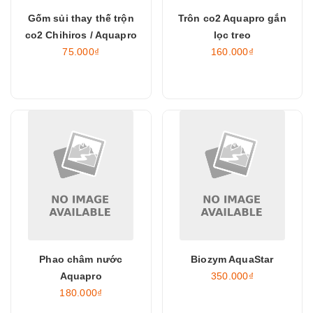
Gốm sủi thay thế trộn
Trôn co2 Aquapro gắn
co2 Chihiros / Aquapro
lọc treo
75.000₫
160.000₫
Phao châm nước
Biozym AquaStar
Aquapro
350.000₫
180.000₫