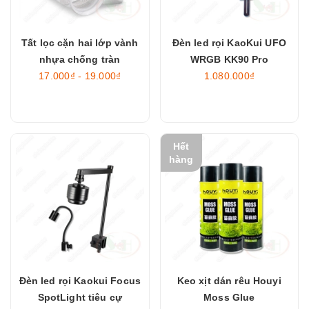
Tất lọc cặn hai lớp vành
Đèn led rọi KaoKui UFO
nhựa chống tràn
WRGB KK90 Pro
17.000₫ - 19.000₫
1.080.000₫
Hết
hàng
Đèn led rọi Kaokui Focus
Keo xịt dán rêu Houyi
SpotLight tiêu cự
Moss Glue