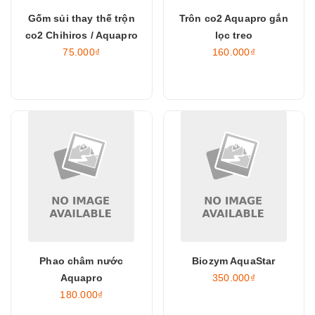
Gốm sủi thay thế trộn
Trôn co2 Aquapro gắn
co2 Chihiros / Aquapro
lọc treo
75.000₫
160.000₫
Phao châm nước
Biozym AquaStar
Aquapro
350.000₫
180.000₫