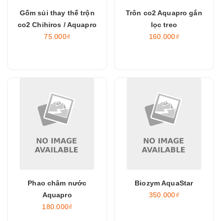
Gốm sủi thay thế trộn
Trôn co2 Aquapro gắn
co2 Chihiros / Aquapro
lọc treo
75.000₫
160.000₫
Phao châm nước
Biozym AquaStar
Aquapro
350.000₫
180.000₫