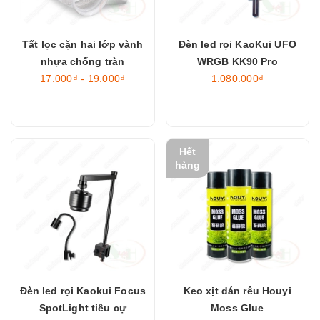
Tất lọc cặn hai lớp vành
Đèn led rọi KaoKui UFO
nhựa chống tràn
WRGB KK90 Pro
17.000₫ - 19.000₫
1.080.000₫
Hết
hàng
Đèn led rọi Kaokui Focus
Keo xịt dán rêu Houyi
SpotLight tiêu cự
Moss Glue