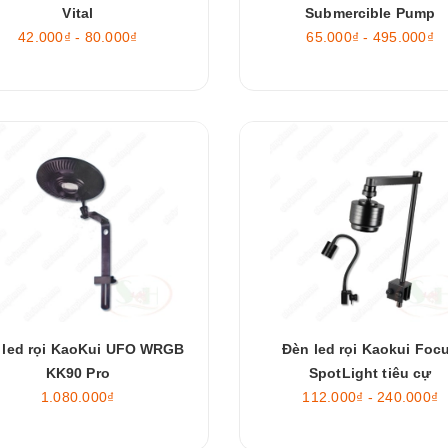
Vital
Submercible Pump
42.000₫ - 80.000₫
65.000₫ - 495.000₫
 led rọi KaoKui UFO WRGB
Đèn led rọi Kaokui Foc
KK90 Pro
SpotLight tiêu cự
1.080.000₫
112.000₫ - 240.000₫