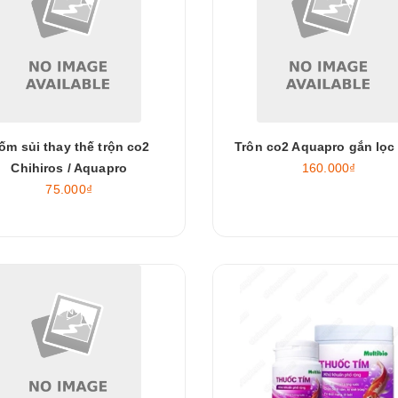
ốm sủi thay thế trộn co2
Trôn co2 Aquapro gắn lọc 
Chihiros / Aquapro
160.000₫
75.000₫