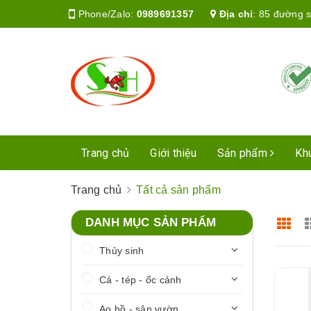
Phone/Zalo:
0989691357
Địa chỉ
:
85 đường s
Trang chủ
Giới thiệu
Sản phẩm
Kh
Trang chủ
Tất cả sản phẩm
DANH MỤC SẢN PHẨM
Thủy sinh
Cá - tép - ốc cảnh
Ao hồ - sân vườn