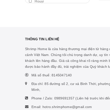
Houyi
Máy thổi luồng
BDA
Thả trôi
Shengang
Bám giá thể
Aquapro
Máy bơm
Dymax
THÔNG TIN LIÊN HỆ
Cảm biến nhiệt
LedStar AQ
Shrimp Home là cửa hàng thương mại điện tử hàng đ
Vitamin cá biển
cảnh Việt Nam. Chúng tôi chú trọng danh dự, uy tín v
Cibi
khách lên hàng đầu. Giá cả công khai rõ ràng minh
Hỗ trợ ao hồ
KZJ
được bảo hành đầy đủ, trải nghiệm của Quý khách 
Hỗ trợ sinh vật biển
Mius
Mã số thuế: 8145047140
Thức ăn san hô
KW zone
Địa chỉ: 85 đường số 2, cư xá Bình Thới, phườn
Nhíp
Minh,
Coloer
Phone / Zalo:
0989691357
(Liên hệ trước khi đế
Phụ kiện ấp artemia
DOOA
Email: hotro.shrimphome@gmail.com
Hỗ trợ tiêu hóa