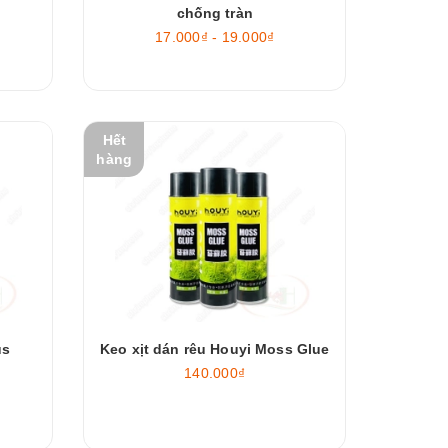
chống tràn
17.000₫ - 19.000₫
Hết
hàng
us
Keo xịt dán rêu Houyi Moss Glue
140.000₫