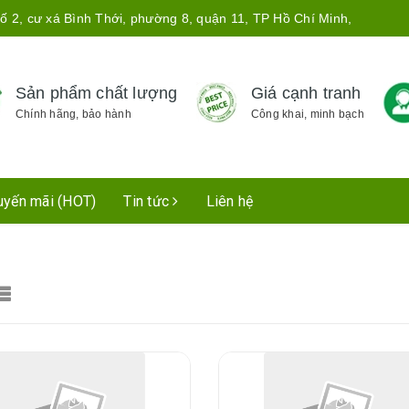
ố 2, cư xá Bình Thới, phường 8, quận 11, TP Hồ Chí Minh,
Sản phẩm chất lượng
Giá cạnh tranh
Chính hãng, bảo hành
Công khai, minh bạch
uyến mãi (HOT)
Tin tức
Liên hệ