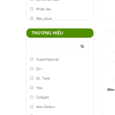
Khăn lau
Béc phun
Máy phun sương
THƯƠNG HIỆU
Foam xịt
Phụ kiện đèn
Lò đảo vi sinh
SuperNatural
Trứng artemia ấp nở
Dr+
Bơm vi lượng
Dr. Tank
Đèn led biển
Yee
Đèn
Phụ kiện dosing
Zetlight
Lồng ấp
Neo Helios
Vitamin cá nước ngọt