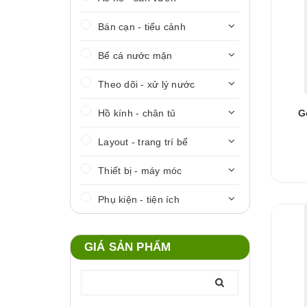
Bán cạn - tiểu cảnh
Bể cá nước mặn
Theo dõi - xử lý nước
Hồ kính - chân tủ
G
Layout - trang trí bể
Thiết bị - máy móc
Phụ kiện - tiện ích
GIÁ SẢN PHẨM