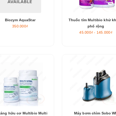
Biozym AquaStar
Thuốc tím Multibio khử k
350.000₫
phổ rộng
45.000₫ - 145.000₫
áng hữu cơ Multibio Multi
Máy bơm chìm Sobo W