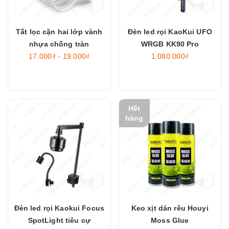
Tất lọc cặn hai lớp vành
Đèn led rọi KaoKui UFO
nhựa chống tràn
WRGB KK90 Pro
17.000₫ - 19.000₫
1.080.000₫
Hết
hàng
Đèn led rọi Kaokui Focus
Keo xịt dán rêu Houyi
SpotLight tiêu cự
Moss Glue