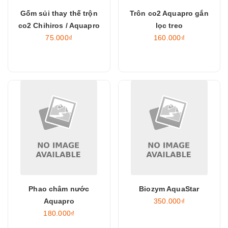
Gốm sủi thay thế trộn
Trôn co2 Aquapro gắn
co2 Chihiros / Aquapro
lọc treo
75.000₫
160.000₫
Phao châm nước
Biozym AquaStar
Aquapro
350.000₫
180.000₫