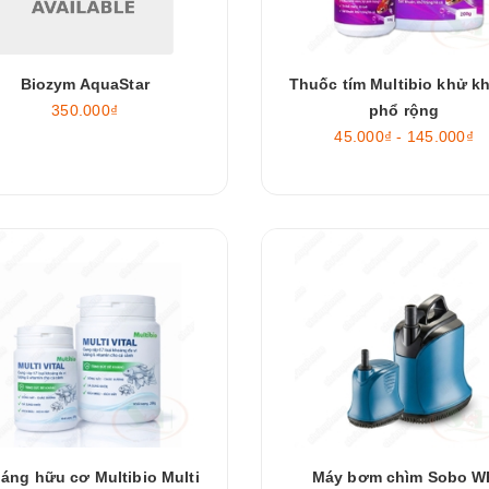
Biozym AquaStar
Thuốc tím Multibio khử k
350.000₫
phổ rộng
45.000₫ - 145.000₫
áng hữu cơ Multibio Multi
Máy bơm chìm Sobo W