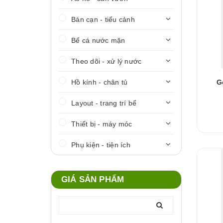
Bán cạn - tiểu cảnh
Bể cá nước mặn
Theo dõi - xử lý nước
Hồ kính - chân tủ
G
Layout - trang trí bể
Thiết bị - máy móc
Phụ kiện - tiện ích
GIÁ SẢN PHẨM