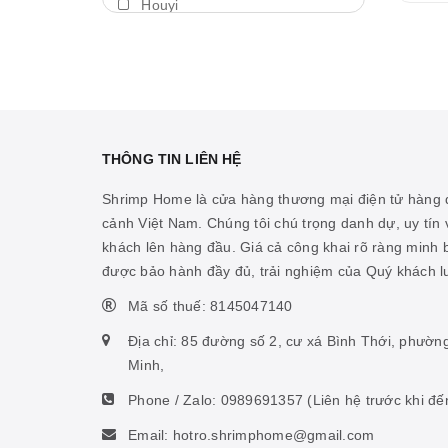
Houyi
Máy thổi luồng
BDA
Thả trôi
Shengang
Bám giá thể
Aquapro
Máy bơm
Dymax
THÔNG TIN LIÊN HỆ
Cảm biến nhiệt
LedStar AQ
Shrimp Home là cửa hàng thương mại điện tử hàng đ
Vitamin cá biển
cảnh Việt Nam. Chúng tôi chú trọng danh dự, uy tín v
Cibi
khách lên hàng đầu. Giá cả công khai rõ ràng minh
Hỗ trợ ao hồ
KZJ
được bảo hành đầy đủ, trải nghiệm của Quý khách 
Hỗ trợ sinh vật biển
Mius
Mã số thuế: 8145047140
Thức ăn san hô
KW zone
Địa chỉ: 85 đường số 2, cư xá Bình Thới, phườn
Nhíp
Minh,
Coloer
Phone / Zalo:
0989691357
(Liên hệ trước khi đế
Phụ kiện ấp artemia
DOOA
Email: hotro.shrimphome@gmail.com
Hỗ trợ tiêu hóa