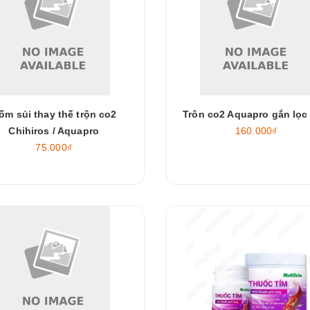
ốm sủi thay thế trộn co2
Trôn co2 Aquapro gắn lọc 
Chihiros / Aquapro
160.000₫
75.000₫