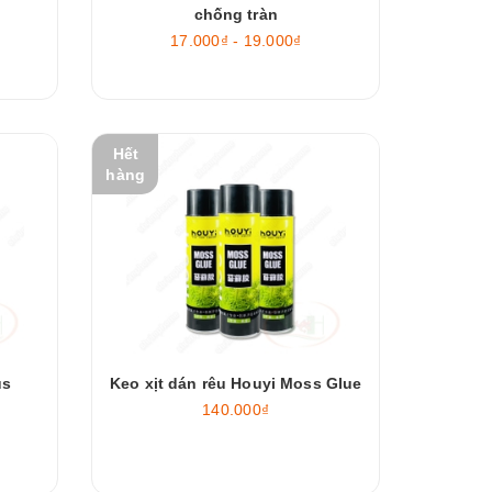
chống tràn
17.000₫ - 19.000₫
Hết
hàng
us
Keo xịt dán rêu Houyi Moss Glue
140.000₫