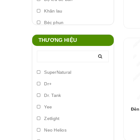
Khăn lau
Béc phun
Máy phun sương
THƯƠNG HIỆU
Foam xịt
Phụ kiện đèn
Lò đảo vi sinh
SuperNatural
Trứng artemia ấp nở
Dr+
Bơm vi lượng
Dr. Tank
Đèn led biển
Yee
Đèn
Phụ kiện dosing
Zetlight
Lồng ấp
Neo Helios
Vitamin cá nước ngọt