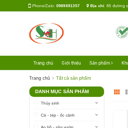
Phone/Zalo:
0989691357
Địa chỉ
:
85 đường s
Trang chủ
Giới thiệu
Sản phẩm
Kh
Trang chủ
Tất cả sản phẩm
DANH MỤC SẢN PHẨM
Thủy sinh
Cá - tép - ốc cảnh
Ao hồ - sân vườn