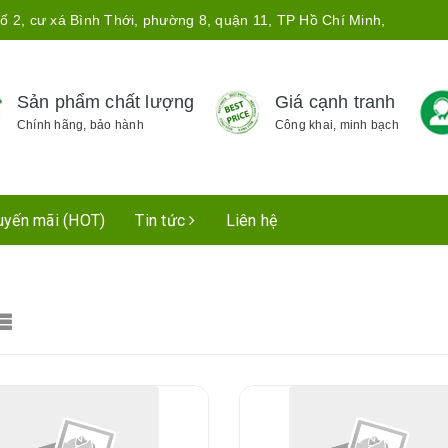
ố 2, cư xá Bình Thới, phường 8, quận 11, TP Hồ Chí Minh,
Sản phẩm chất lượng
Giá cạnh tranh
Chính hãng, bảo hành
Công khai, minh bạch
uyến mãi (HOT)
Tin tức
Liên hệ