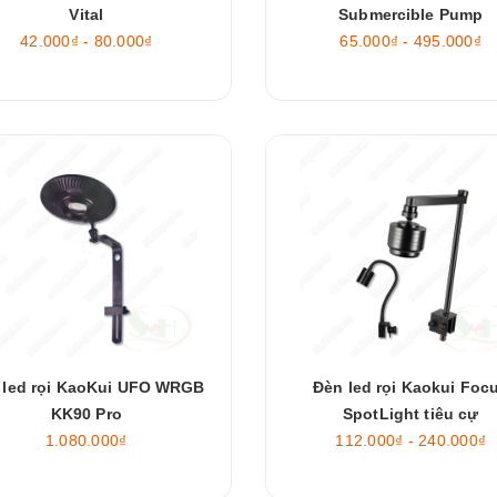
Vital
Submercible Pump
42.000₫ - 80.000₫
65.000₫ - 495.000₫
 led rọi KaoKui UFO WRGB
Đèn led rọi Kaokui Foc
KK90 Pro
SpotLight tiêu cự
1.080.000₫
112.000₫ - 240.000₫