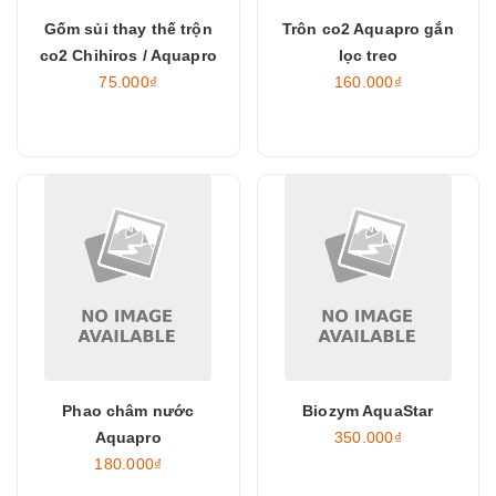
Gốm sủi thay thế trộn
Trôn co2 Aquapro gắn
co2 Chihiros / Aquapro
lọc treo
75.000₫
160.000₫
Phao châm nước
Biozym AquaStar
Aquapro
350.000₫
180.000₫