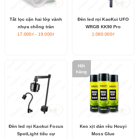
Tất lọc cặn hai lớp vành
Đèn led rọi KaoKui UFO
nhựa chống tràn
WRGB KK90 Pro
17.000₫ - 19.000₫
1.080.000₫
Hết
hàng
Đèn led rọi Kaokui Focus
Keo xịt dán rêu Houyi
SpotLight tiêu cự
Moss Glue