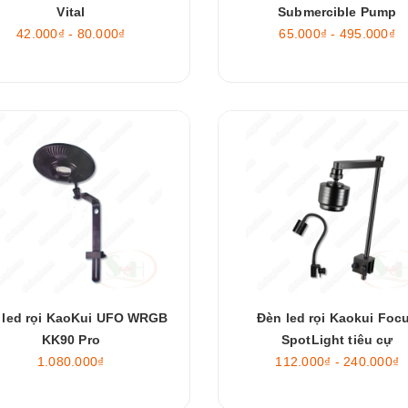
Vital
Submercible Pump
42.000₫ - 80.000₫
65.000₫ - 495.000₫
 led rọi KaoKui UFO WRGB
Đèn led rọi Kaokui Foc
KK90 Pro
SpotLight tiêu cự
1.080.000₫
112.000₫ - 240.000₫