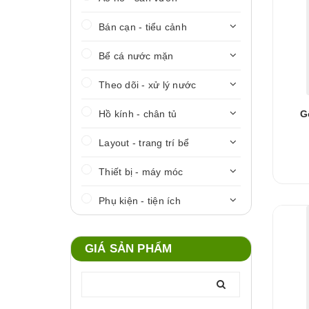
Bán cạn - tiểu cảnh
Bể cá nước mặn
Theo dõi - xử lý nước
Hồ kính - chân tủ
G
Layout - trang trí bể
Thiết bị - máy móc
Phụ kiện - tiện ích
GIÁ SẢN PHẨM