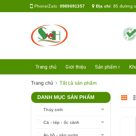
Phone/Zalo:
0989691357
Địa chỉ
:
85 đường s
Trang chủ
Giới thiệu
Sản phẩm
Kh
Trang chủ
Tất cả sản phẩm
DANH MỤC SẢN PHẨM
Thủy sinh
Cá - tép - ốc cảnh
Ao hồ - sân vườn