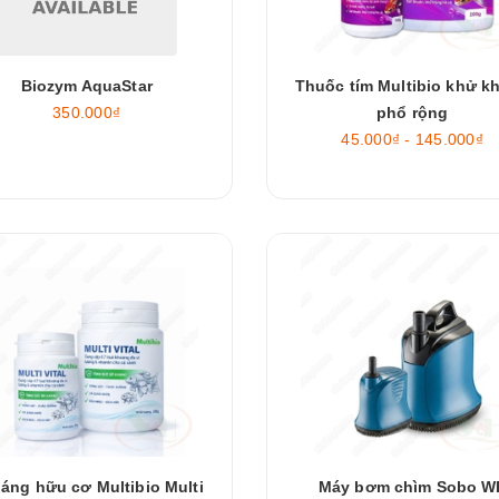
Biozym AquaStar
Thuốc tím Multibio khử k
350.000₫
phổ rộng
45.000₫ - 145.000₫
áng hữu cơ Multibio Multi
Máy bơm chìm Sobo W