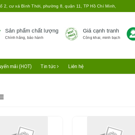
ố 2, cư xá Bình Thới, phường 8, quận 11, TP Hồ Chí Minh,
Sản phẩm chất lượng
Giá cạnh tranh
Chính hãng, bảo hành
Công khai, minh bạch
uyến mãi (HOT)
Tin tức
Liên hệ