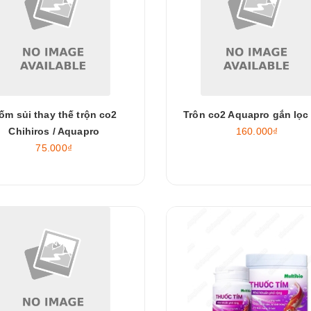
ốm sủi thay thế trộn co2
Trôn co2 Aquapro gắn lọc 
Chihiros / Aquapro
160.000₫
75.000₫