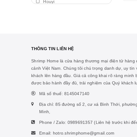
Houyi
Máy thổi luồng
BDA
Thả trôi
Shengang
Bám giá thể
Aquapro
Máy bơm
Dymax
THÔNG TIN LIÊN HỆ
Cảm biến nhiệt
LedStar AQ
Shrimp Home là cửa hàng thương mại điện tử hàng đ
Vitamin cá biển
cảnh Việt Nam. Chúng tôi chú trọng danh dự, uy tín v
Cibi
khách lên hàng đầu. Giá cả công khai rõ ràng minh
Hỗ trợ ao hồ
KZJ
được bảo hành đầy đủ, trải nghiệm của Quý khách 
Hỗ trợ sinh vật biển
Mius
Mã số thuế: 8145047140
Thức ăn san hô
KW zone
Địa chỉ: 85 đường số 2, cư xá Bình Thới, phườn
Nhíp
Minh,
Coloer
Phone / Zalo:
0989691357
(Liên hệ trước khi đế
Phụ kiện ấp artemia
DOOA
Email: hotro.shrimphome@gmail.com
Hỗ trợ tiêu hóa