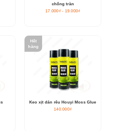
chống tràn
17.000₫ - 19.000₫
Hết
hàng
us
Keo xịt dán rêu Houyi Moss Glue
140.000₫