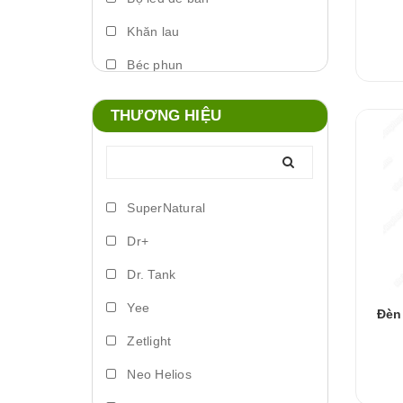
Khăn lau
Béc phun
Máy phun sương
THƯƠNG HIỆU
Foam xịt
Phụ kiện đèn
Lò đảo vi sinh
SuperNatural
Trứng artemia ấp nở
Dr+
Bơm vi lượng
Dr. Tank
Đèn led biển
Yee
Đèn
Phụ kiện dosing
Zetlight
Lồng ấp
Neo Helios
Vitamin cá nước ngọt