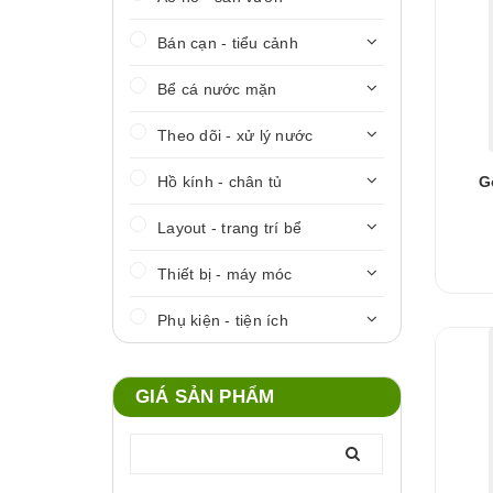
Bán cạn - tiểu cảnh
Bể cá nước mặn
Theo dõi - xử lý nước
Hồ kính - chân tủ
G
Layout - trang trí bể
Thiết bị - máy móc
Phụ kiện - tiện ích
GIÁ SẢN PHẨM