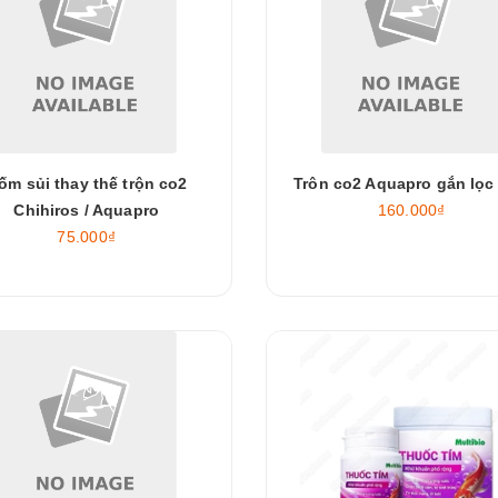
ốm sủi thay thế trộn co2
Trôn co2 Aquapro gắn lọc 
Chihiros / Aquapro
160.000₫
75.000₫