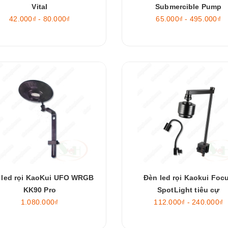
Vital
Submercible Pump
42.000₫ - 80.000₫
65.000₫ - 495.000₫
 led rọi KaoKui UFO WRGB
Đèn led rọi Kaokui Foc
KK90 Pro
SpotLight tiêu cự
1.080.000₫
112.000₫ - 240.000₫