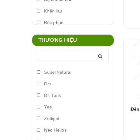
Khăn lau
Béc phun
Máy phun sương
THƯƠNG HIỆU
Foam xịt
Phụ kiện đèn
Lò đảo vi sinh
SuperNatural
Trứng artemia ấp nở
Dr+
Bơm vi lượng
Dr. Tank
Đèn led biển
Yee
Đèn
Phụ kiện dosing
Zetlight
Lồng ấp
Neo Helios
Vitamin cá nước ngọt