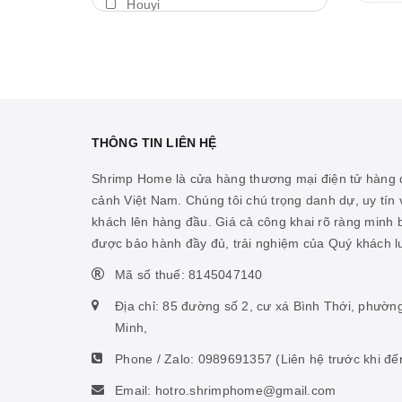
Houyi
Máy thổi luồng
BDA
Thả trôi
Shengang
Bám giá thể
Aquapro
Máy bơm
Dymax
THÔNG TIN LIÊN HỆ
Cảm biến nhiệt
LedStar AQ
Shrimp Home là cửa hàng thương mại điện tử hàng đ
Vitamin cá biển
cảnh Việt Nam. Chúng tôi chú trọng danh dự, uy tín v
Cibi
khách lên hàng đầu. Giá cả công khai rõ ràng minh
Hỗ trợ ao hồ
KZJ
được bảo hành đầy đủ, trải nghiệm của Quý khách 
Hỗ trợ sinh vật biển
Mius
Mã số thuế: 8145047140
Thức ăn san hô
KW zone
Địa chỉ: 85 đường số 2, cư xá Bình Thới, phườn
Nhíp
Minh,
Coloer
Phone / Zalo:
0989691357
(Liên hệ trước khi đế
Phụ kiện ấp artemia
DOOA
Email: hotro.shrimphome@gmail.com
Hỗ trợ tiêu hóa