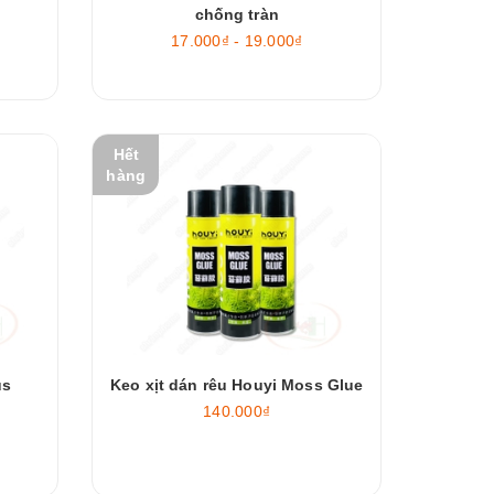
chống tràn
17.000₫ - 19.000₫
Hết
hàng
us
Keo xịt dán rêu Houyi Moss Glue
140.000₫