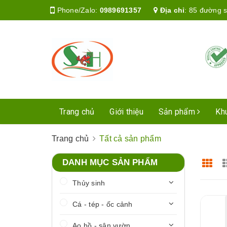
Phone/Zalo:
0989691357
Địa chỉ
:
85 đường s
Trang chủ
Giới thiệu
Sản phẩm
Kh
Trang chủ
Tất cả sản phẩm
DANH MỤC SẢN PHẨM
Thủy sinh
Cá - tép - ốc cảnh
Ao hồ - sân vườn