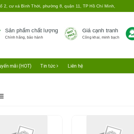
ố 2, cư xá Bình Thới, phường 8, quận 11, TP Hồ Chí Minh,
Sản phẩm chất lượng
Giá cạnh tranh
Chính hãng, bảo hành
Công khai, minh bạch
uyến mãi (HOT)
Tin tức
Liên hệ