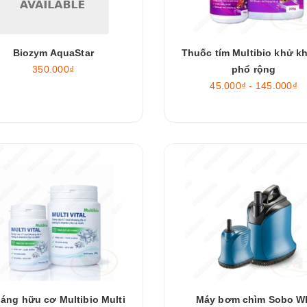
Biozym AquaStar
Thuốc tím Multibio khử k
350.000₫
phổ rộng
45.000₫ - 145.000₫
áng hữu cơ Multibio Multi
Máy bơm chìm Sobo W