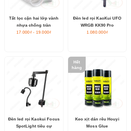
Tất lọc cặn hai lớp vành
Đèn led rọi KaoKui UFO
nhựa chống tràn
WRGB KK90 Pro
17.000₫ - 19.000₫
1.080.000₫
Hết
hàng
Đèn led rọi Kaokui Focus
Keo xịt dán rêu Houyi
SpotLight tiêu cự
Moss Glue