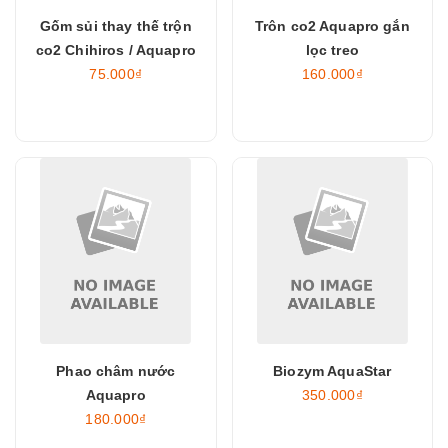
Gốm sủi thay thế trộn
Trôn co2 Aquapro gắn
co2 Chihiros / Aquapro
lọc treo
75.000₫
160.000₫
Phao châm nước
Biozym AquaStar
Aquapro
350.000₫
180.000₫