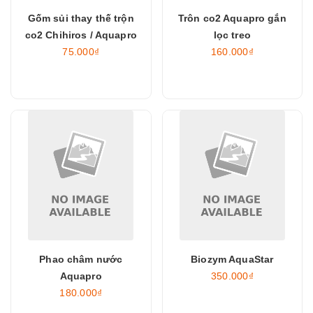
Gốm sủi thay thế trộn
Trôn co2 Aquapro gắn
co2 Chihiros / Aquapro
lọc treo
75.000₫
160.000₫
Phao châm nước
Biozym AquaStar
Aquapro
350.000₫
180.000₫