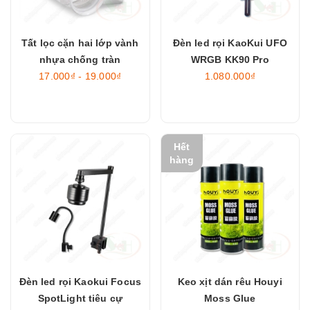
Tất lọc cặn hai lớp vành
Đèn led rọi KaoKui UFO
nhựa chống tràn
WRGB KK90 Pro
17.000₫ - 19.000₫
1.080.000₫
Hết
hàng
Đèn led rọi Kaokui Focus
Keo xịt dán rêu Houyi
SpotLight tiêu cự
Moss Glue