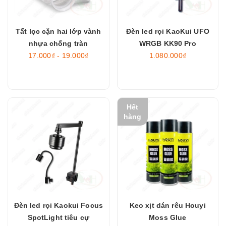
Tất lọc cặn hai lớp vành
Đèn led rọi KaoKui UFO
nhựa chống tràn
WRGB KK90 Pro
17.000₫ - 19.000₫
1.080.000₫
Hết
hàng
Đèn led rọi Kaokui Focus
Keo xịt dán rêu Houyi
SpotLight tiêu cự
Moss Glue