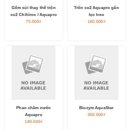
Gốm sủi thay thế trộn
Trôn co2 Aquapro gắn
co2 Chihiros / Aquapro
lọc treo
75.000₫
160.000₫
Phao châm nước
Biozym AquaStar
Aquapro
350.000₫
180.000₫