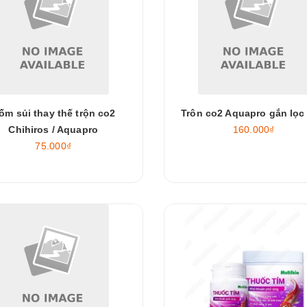
ốm sủi thay thế trộn co2
Trôn co2 Aquapro gắn lọc 
Chihiros / Aquapro
160.000₫
75.000₫