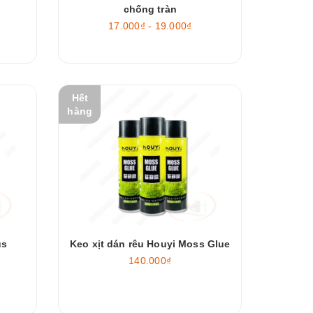
chống tràn
17.000₫ - 19.000₫
Hết
hàng
us
Keo xịt dán rêu Houyi Moss Glue
140.000₫