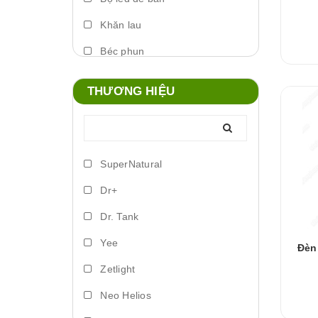
Khăn lau
Béc phun
Máy phun sương
THƯƠNG HIỆU
Foam xịt
Phụ kiện đèn
Lò đảo vi sinh
SuperNatural
Trứng artemia ấp nở
Dr+
Bơm vi lượng
Dr. Tank
Đèn led biển
Yee
Đèn
Phụ kiện dosing
Zetlight
Lồng ấp
Neo Helios
Vitamin cá nước ngọt