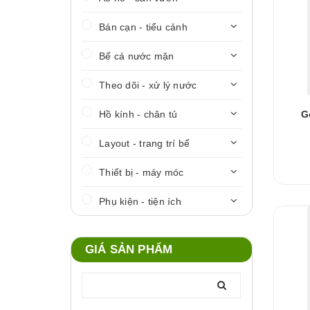
Bán cạn - tiểu cảnh
Bể cá nước mặn
Theo dõi - xử lý nước
Hồ kính - chân tủ
G
Layout - trang trí bể
Thiết bị - máy móc
Phụ kiện - tiện ích
GIÁ SẢN PHẨM