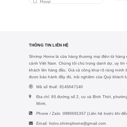
Houyi
Máy thổi luồng
BDA
Thả trôi
Shengang
Bám giá thể
Aquapro
Máy bơm
Dymax
THÔNG TIN LIÊN HỆ
Cảm biến nhiệt
LedStar AQ
Shrimp Home là cửa hàng thương mại điện tử hàng đ
Vitamin cá biển
cảnh Việt Nam. Chúng tôi chú trọng danh dự, uy tín v
Cibi
khách lên hàng đầu. Giá cả công khai rõ ràng minh
Hỗ trợ ao hồ
KZJ
được bảo hành đầy đủ, trải nghiệm của Quý khách 
Hỗ trợ sinh vật biển
Mius
Mã số thuế: 8145047140
Thức ăn san hô
KW zone
Địa chỉ: 85 đường số 2, cư xá Bình Thới, phườn
Nhíp
Minh,
Coloer
Phone / Zalo:
0989691357
(Liên hệ trước khi đế
Phụ kiện ấp artemia
DOOA
Email: hotro.shrimphome@gmail.com
Hỗ trợ tiêu hóa