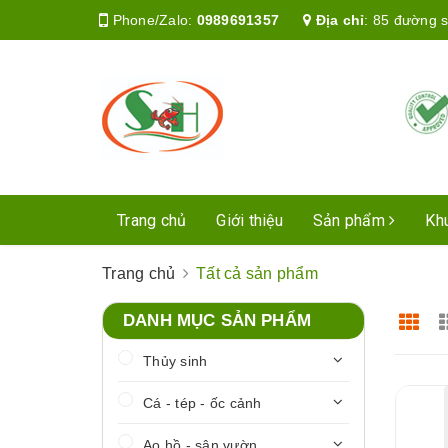
Phone/Zalo:
0989691357
Địa chỉ
:
85 đường s
Trang chủ
Giới thiệu
Sản phẩm
Kh
Trang chủ
Tất cả sản phẩm
DANH MỤC SẢN PHẨM
Thủy sinh
Cá - tép - ốc cảnh
Ao hồ - sân vườn