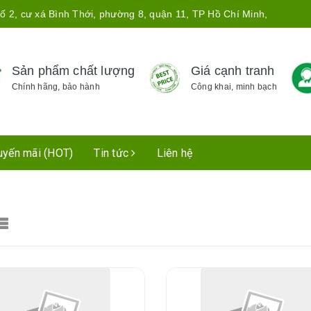
ố 2, cư xá Bình Thới, phường 8, quận 11, TP Hồ Chí Minh,
Sản phẩm chất lượng
Giá cạnh tranh
Chính hãng, bảo hành
Công khai, minh bạch
uyến mãi (HOT)
Tin tức
Liên hệ