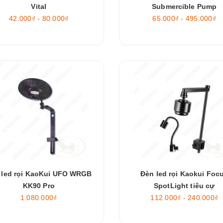
Vital
Submercible Pump
42.000₫ - 80.000₫
65.000₫ - 495.000₫
 led rọi KaoKui UFO WRGB
Đèn led rọi Kaokui Foc
KK90 Pro
SpotLight tiêu cự
1.080.000₫
112.000₫ - 240.000₫