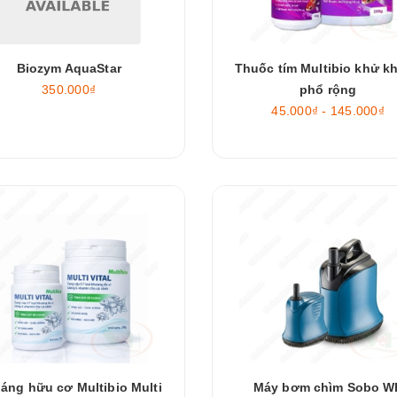
Biozym AquaStar
Thuốc tím Multibio khử k
350.000₫
phổ rộng
45.000₫ - 145.000₫
áng hữu cơ Multibio Multi
Máy bơm chìm Sobo W