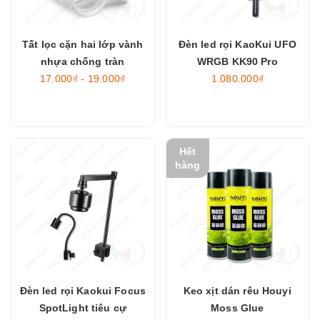
Tất lọc cặn hai lớp vành
Đèn led rọi KaoKui UFO
nhựa chống tràn
WRGB KK90 Pro
17.000₫ - 19.000₫
1.080.000₫
Hết
hàng
Đèn led rọi Kaokui Focus
Keo xịt dán rêu Houyi
SpotLight tiêu cự
Moss Glue