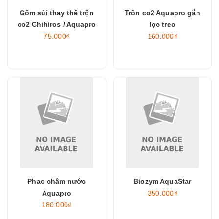
Gốm sủi thay thế trộn
Trôn co2 Aquapro gắn
co2 Chihiros / Aquapro
lọc treo
75.000₫
160.000₫
Phao châm nước
Biozym AquaStar
Aquapro
350.000₫
180.000₫