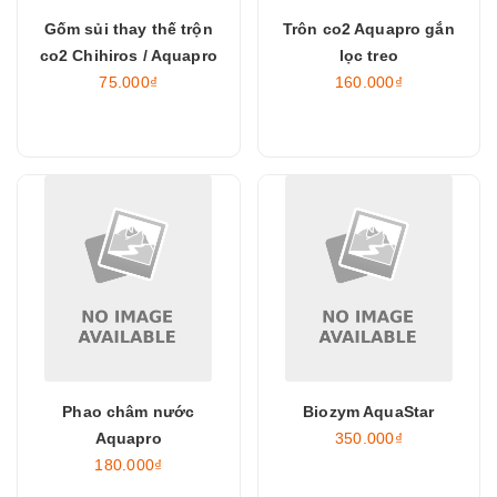
Gốm sủi thay thế trộn
Trôn co2 Aquapro gắn
co2 Chihiros / Aquapro
lọc treo
75.000₫
160.000₫
Phao châm nước
Biozym AquaStar
Aquapro
350.000₫
180.000₫