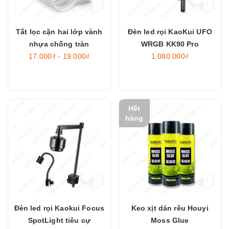
Tất lọc cặn hai lớp vành
Đèn led rọi KaoKui UFO
nhựa chống tràn
WRGB KK90 Pro
17.000₫ - 19.000₫
1.080.000₫
Hết
hàng
Đèn led rọi Kaokui Focus
Keo xịt dán rêu Houyi
SpotLight tiêu cự
Moss Glue