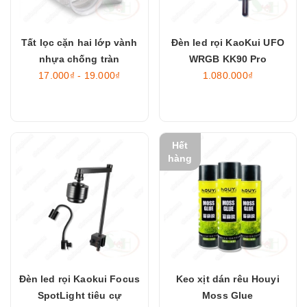
Tất lọc cặn hai lớp vành
Đèn led rọi KaoKui UFO
nhựa chống tràn
WRGB KK90 Pro
17.000₫ - 19.000₫
1.080.000₫
Hết
hàng
Đèn led rọi Kaokui Focus
Keo xịt dán rêu Houyi
SpotLight tiêu cự
Moss Glue