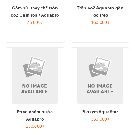
Gốm sủi thay thế trộn
Trôn co2 Aquapro gắn
co2 Chihiros / Aquapro
lọc treo
75.000₫
160.000₫
Phao châm nước
Biozym AquaStar
Aquapro
350.000₫
180.000₫