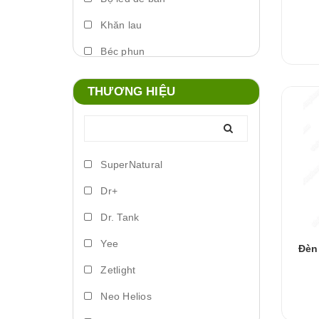
Khăn lau
Béc phun
Máy phun sương
THƯƠNG HIỆU
Foam xịt
Phụ kiện đèn
Lò đảo vi sinh
SuperNatural
Trứng artemia ấp nở
Dr+
Bơm vi lượng
Dr. Tank
Đèn led biển
Yee
Đèn
Phụ kiện dosing
Zetlight
Lồng ấp
Neo Helios
Vitamin cá nước ngọt