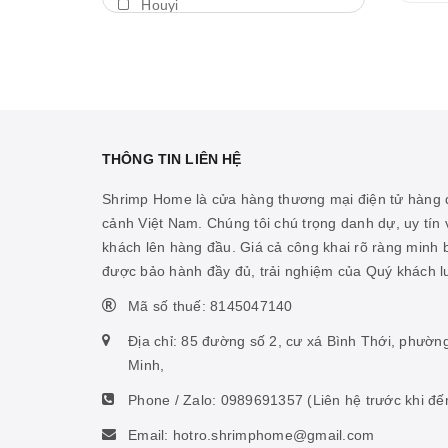
Houyi
Máy thổi luồng
BDA
Thả trôi
Shengang
Bám giá thể
Aquapro
Máy bơm
Dymax
THÔNG TIN LIÊN HỆ
Cảm biến nhiệt
LedStar AQ
Shrimp Home là cửa hàng thương mại điện tử hàng đ
Vitamin cá biển
cảnh Việt Nam. Chúng tôi chú trọng danh dự, uy tín v
Cibi
khách lên hàng đầu. Giá cả công khai rõ ràng minh
Hỗ trợ ao hồ
KZJ
được bảo hành đầy đủ, trải nghiệm của Quý khách 
Hỗ trợ sinh vật biển
Mius
Mã số thuế: 8145047140
Thức ăn san hô
KW zone
Địa chỉ: 85 đường số 2, cư xá Bình Thới, phườn
Nhíp
Minh,
Coloer
Phone / Zalo:
0989691357
(Liên hệ trước khi đế
Phụ kiện ấp artemia
DOOA
Email: hotro.shrimphome@gmail.com
Hỗ trợ tiêu hóa