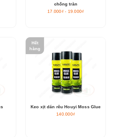
chống tràn
17.000₫ - 19.000₫
Hết
hàng
us
Keo xịt dán rêu Houyi Moss Glue
140.000₫