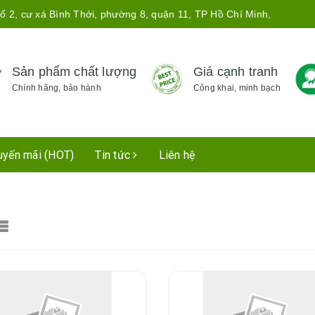
ố 2, cư xá Bình Thới, phường 8, quận 11, TP Hồ Chí Minh,
Sản phẩm chất lượng
Giá cạnh tranh
Chính hãng, bảo hành
Công khai, minh bạch
uyến mãi (HOT)
Tin tức
Liên hệ