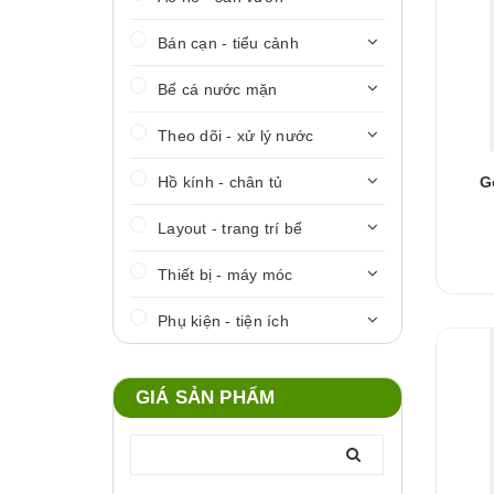
Bán cạn - tiểu cảnh
Bể cá nước mặn
Theo dõi - xử lý nước
Hồ kính - chân tủ
G
Layout - trang trí bể
Thiết bị - máy móc
Phụ kiện - tiện ích
GIÁ SẢN PHẨM