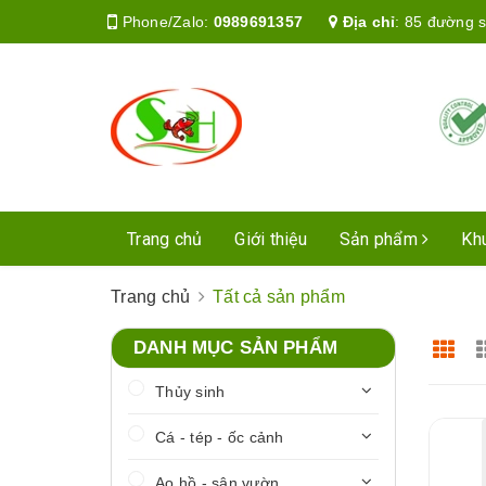
Phone/Zalo:
0989691357
Địa chỉ
:
85 đường s
Trang chủ
Giới thiệu
Sản phẩm
Kh
Trang chủ
Tất cả sản phẩm
DANH MỤC SẢN PHẨM
Thủy sinh
Cá - tép - ốc cảnh
Ao hồ - sân vườn