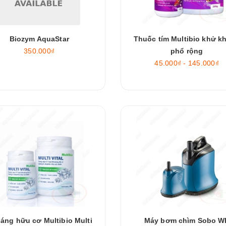
Biozym AquaStar
Thuốc tím Multibio khử k
350.000₫
phổ rộng
45.000₫ - 145.000₫
áng hữu cơ Multibio Multi
Máy bơm chìm Sobo W