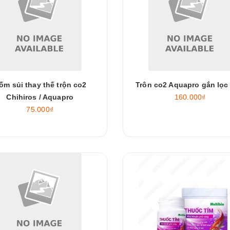
ốm sủi thay thế trộn co2
Trôn co2 Aquapro gắn lọc 
Chihiros / Aquapro
160.000₫
75.000₫