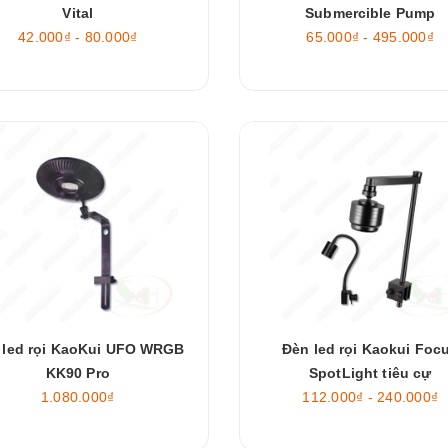
Vital
Submercible Pump
42.000₫ - 80.000₫
65.000₫ - 495.000₫
 led rọi KaoKui UFO WRGB
Đèn led rọi Kaokui Foc
KK90 Pro
SpotLight tiêu cự
1.080.000₫
112.000₫ - 240.000₫