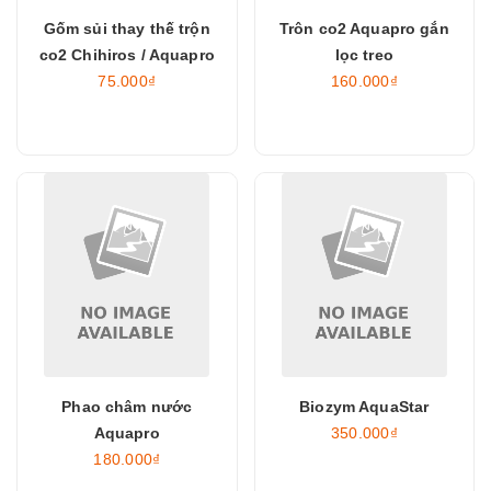
Gốm sủi thay thế trộn
Trôn co2 Aquapro gắn
co2 Chihiros / Aquapro
lọc treo
75.000₫
160.000₫
Phao châm nước
Biozym AquaStar
Aquapro
350.000₫
180.000₫