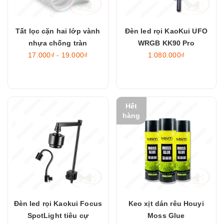
Tất lọc cặn hai lớp vành
Đèn led rọi KaoKui UFO
nhựa chống tràn
WRGB KK90 Pro
17.000₫ - 19.000₫
1.080.000₫
Hết
hàng
Đèn led rọi Kaokui Focus
Keo xịt dán rêu Houyi
SpotLight tiêu cự
Moss Glue