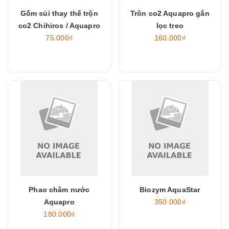
Gốm sủi thay thế trộn
Trôn co2 Aquapro gắn
co2 Chihiros / Aquapro
lọc treo
75.000₫
160.000₫
Phao châm nước
Biozym AquaStar
Aquapro
350.000₫
180.000₫