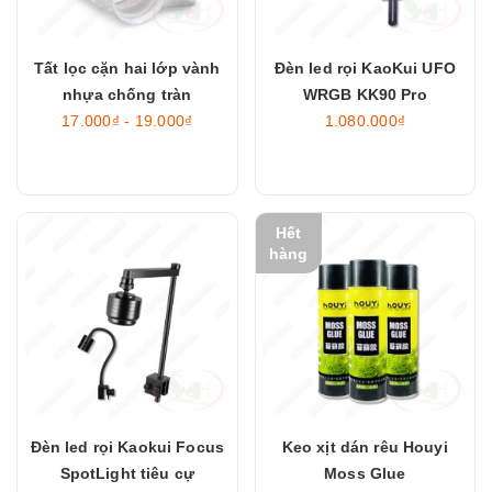
Tất lọc cặn hai lớp vành
Đèn led rọi KaoKui UFO
nhựa chống tràn
WRGB KK90 Pro
17.000₫ - 19.000₫
1.080.000₫
Hết
hàng
Đèn led rọi Kaokui Focus
Keo xịt dán rêu Houyi
SpotLight tiêu cự
Moss Glue