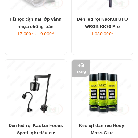
Tất lọc cặn hai lớp vành
Đèn led rọi KaoKui UFO
nhựa chống tràn
WRGB KK90 Pro
17.000₫ - 19.000₫
1.080.000₫
Hết
hàng
Đèn led rọi Kaokui Focus
Keo xịt dán rêu Houyi
SpotLight tiêu cự
Moss Glue