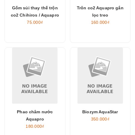
Gốm sủi thay thế trộn
Trôn co2 Aquapro gắn
co2 Chihiros / Aquapro
lọc treo
75.000₫
160.000₫
Phao châm nước
Biozym AquaStar
Aquapro
350.000₫
180.000₫