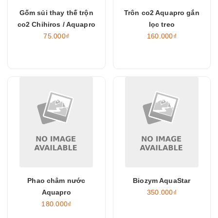
Gốm sủi thay thế trộn
Trôn co2 Aquapro gắn
co2 Chihiros / Aquapro
lọc treo
75.000₫
160.000₫
Phao châm nước
Biozym AquaStar
Aquapro
350.000₫
180.000₫