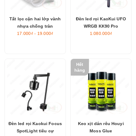
Tất lọc cặn hai lớp vành
Đèn led rọi KaoKui UFO
nhựa chống tràn
WRGB KK90 Pro
17.000₫ - 19.000₫
1.080.000₫
Hết
hàng
Đèn led rọi Kaokui Focus
Keo xịt dán rêu Houyi
SpotLight tiêu cự
Moss Glue