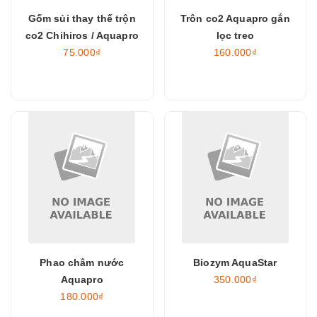
Gốm sủi thay thế trộn
Trôn co2 Aquapro gắn
co2 Chihiros / Aquapro
lọc treo
75.000₫
160.000₫
Phao châm nước
Biozym AquaStar
Aquapro
350.000₫
180.000₫