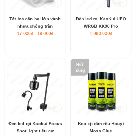
Tất lọc cặn hai lớp vành
Đèn led rọi KaoKui UFO
nhựa chống tràn
WRGB KK90 Pro
17.000₫ - 19.000₫
1.080.000₫
Hết
hàng
Đèn led rọi Kaokui Focus
Keo xịt dán rêu Houyi
SpotLight tiêu cự
Moss Glue