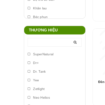
Khăn lau
Béc phun
Máy phun sương
THƯƠNG HIỆU
Foam xịt
Phụ kiện đèn
Lò đảo vi sinh
SuperNatural
Trứng artemia ấp nở
Dr+
Bơm vi lượng
Dr. Tank
Đèn led biển
Yee
Đèn
Phụ kiện dosing
Zetlight
Lồng ấp
Neo Helios
Vitamin cá nước ngọt