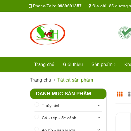
Phone/Zalo:
0989691357
Địa chỉ
:
85 đường s
Trang chủ
Giới thiệu
Sản phẩm
Kh
Trang chủ
Tất cả sản phẩm
DANH MỤC SẢN PHẨM
Thủy sinh
Cá - tép - ốc cảnh
Ao hồ - sân vườn