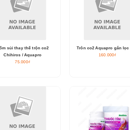
ốm sủi thay thế trộn co2
Trôn co2 Aquapro gắn lọc 
Chihiros / Aquapro
160.000₫
75.000₫