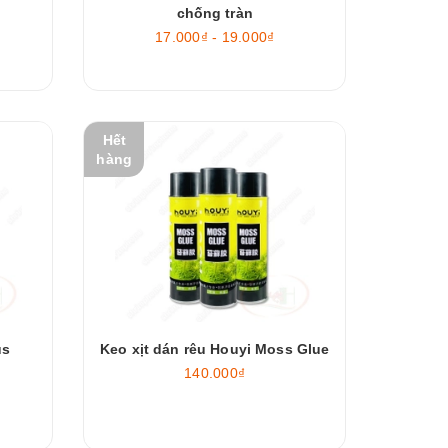
chống tràn
17.000₫ - 19.000₫
Hết
hàng
us
Keo xịt dán rêu Houyi Moss Glue
140.000₫