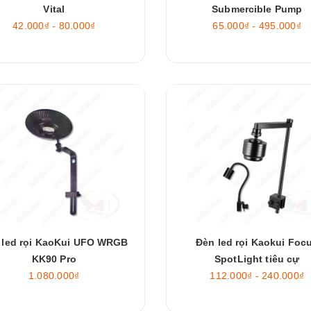
Vital
Submercible Pump
42.000₫ - 80.000₫
65.000₫ - 495.000₫
 led rọi KaoKui UFO WRGB
Đèn led rọi Kaokui Foc
KK90 Pro
SpotLight tiêu cự
1.080.000₫
112.000₫ - 240.000₫