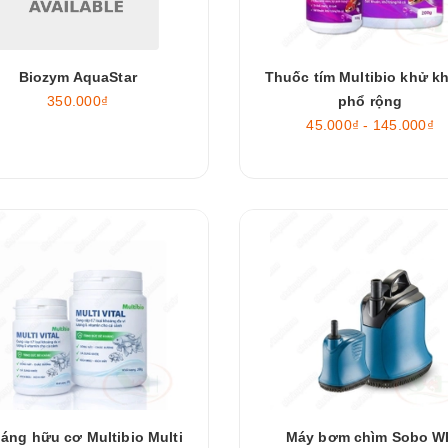
Biozym AquaStar
Thuốc tím Multibio khử k
350.000₫
phổ rộng
45.000₫ - 145.000₫
áng hữu cơ Multibio Multi
Máy bơm chìm Sobo W