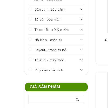
Bán cạn - tiểu cảnh
Bể cá nước mặn
Theo dõi - xử lý nước
Hồ kính - chân tủ
G
Layout - trang trí bể
Thiết bị - máy móc
Phụ kiện - tiện ích
GIÁ SẢN PHẨM