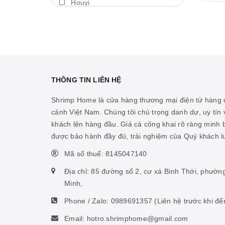
Houyi
Máy thổi luồng
BDA
Thả trôi
Shengang
Bám giá thể
Aquapro
Máy bơm
Dymax
THÔNG TIN LIÊN HỆ
Cảm biến nhiệt
LedStar AQ
Shrimp Home là cửa hàng thương mại điện tử hàng đ
Vitamin cá biển
cảnh Việt Nam. Chúng tôi chú trọng danh dự, uy tín v
Cibi
khách lên hàng đầu. Giá cả công khai rõ ràng minh
Hỗ trợ ao hồ
KZJ
được bảo hành đầy đủ, trải nghiệm của Quý khách 
Hỗ trợ sinh vật biển
Mius
Mã số thuế: 8145047140
Thức ăn san hô
KW zone
Địa chỉ: 85 đường số 2, cư xá Bình Thới, phườn
Nhíp
Minh,
Coloer
Phone / Zalo:
0989691357
(Liên hệ trước khi đế
Phụ kiện ấp artemia
DOOA
Email: hotro.shrimphome@gmail.com
Hỗ trợ tiêu hóa