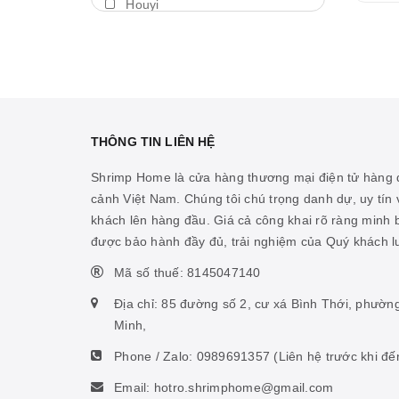
Houyi
Máy thổi luồng
BDA
Thả trôi
Shengang
Bám giá thể
Aquapro
Máy bơm
Dymax
THÔNG TIN LIÊN HỆ
Cảm biến nhiệt
LedStar AQ
Shrimp Home là cửa hàng thương mại điện tử hàng đ
Vitamin cá biển
cảnh Việt Nam. Chúng tôi chú trọng danh dự, uy tín v
Cibi
khách lên hàng đầu. Giá cả công khai rõ ràng minh
Hỗ trợ ao hồ
KZJ
được bảo hành đầy đủ, trải nghiệm của Quý khách 
Hỗ trợ sinh vật biển
Mius
Mã số thuế: 8145047140
Thức ăn san hô
KW zone
Địa chỉ: 85 đường số 2, cư xá Bình Thới, phườn
Nhíp
Minh,
Coloer
Phone / Zalo:
0989691357
(Liên hệ trước khi đế
Phụ kiện ấp artemia
DOOA
Email: hotro.shrimphome@gmail.com
Hỗ trợ tiêu hóa