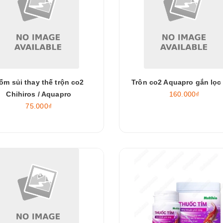
ốm sủi thay thế trộn co2
Trôn co2 Aquapro gắn lọc 
Chihiros / Aquapro
160.000₫
75.000₫