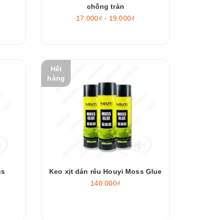
chống tràn
17.000₫ - 19.000₫
Hết
hàng
us
Keo xịt dán rêu Houyi Moss Glue
140.000₫