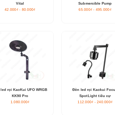
Vital
Submercible Pump
42.000₫ - 80.000₫
65.000₫ - 495.000₫
 led rọi KaoKui UFO WRGB
Đèn led rọi Kaokui Foc
KK90 Pro
SpotLight tiêu cự
1.080.000₫
112.000₫ - 240.000₫