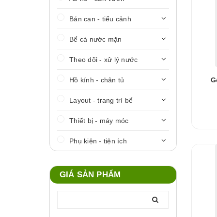
Bán cạn - tiểu cảnh
Bể cá nước mặn
Theo dõi - xử lý nước
Hồ kính - chân tủ
G
Layout - trang trí bể
Thiết bị - máy móc
Phụ kiện - tiện ích
GIÁ SẢN PHẨM