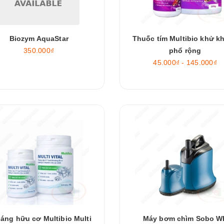
Biozym AquaStar
Thuốc tím Multibio khử k
350.000₫
phổ rộng
45.000₫ - 145.000₫
áng hữu cơ Multibio Multi
Máy bơm chìm Sobo W