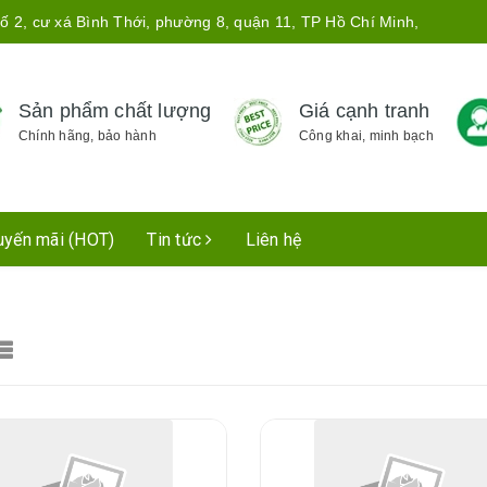
ố 2, cư xá Bình Thới, phường 8, quận 11, TP Hồ Chí Minh,
Sản phẩm chất lượng
Giá cạnh tranh
Chính hãng, bảo hành
Công khai, minh bạch
uyến mãi (HOT)
Tin tức
Liên hệ