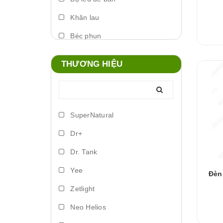
Khăn lau
Béc phun
Máy phun sương
THƯƠNG HIỆU
Foam xịt
Phụ kiện đèn
Lò đảo vi sinh
SuperNatural
Trứng artemia ấp nở
Dr+
Bơm vi lượng
Dr. Tank
Đèn led biển
Yee
Đèn
Phụ kiện dosing
Zetlight
Lồng ấp
Neo Helios
Vitamin cá nước ngọt