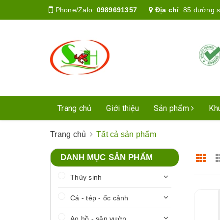
Phone/Zalo:
0989691357
Địa chỉ
:
85 đường s
Trang chủ
Giới thiệu
Sản phẩm
Kh
Trang chủ
Tất cả sản phẩm
DANH MỤC SẢN PHẨM
Thủy sinh
Cá - tép - ốc cảnh
Ao hồ - sân vườn