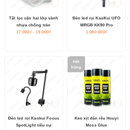
Tất lọc cặn hai lớp vành
Đèn led rọi KaoKui UFO
nhựa chống tràn
WRGB KK90 Pro
17.000₫ - 19.000₫
1.080.000₫
Hết
hàng
Đèn led rọi Kaokui Focus
Keo xịt dán rêu Houyi
SpotLight tiêu cự
Moss Glue