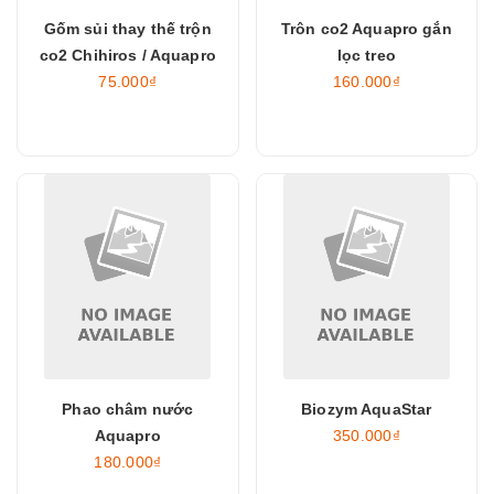
Gốm sủi thay thế trộn
Trôn co2 Aquapro gắn
co2 Chihiros / Aquapro
lọc treo
75.000₫
160.000₫
Phao châm nước
Biozym AquaStar
Aquapro
350.000₫
180.000₫