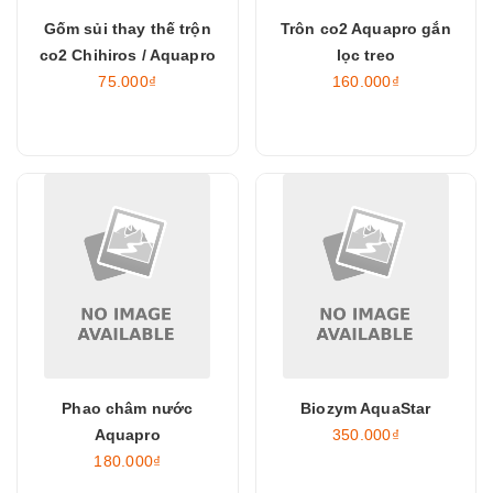
Gốm sủi thay thế trộn
Trôn co2 Aquapro gắn
co2 Chihiros / Aquapro
lọc treo
75.000₫
160.000₫
Phao châm nước
Biozym AquaStar
Aquapro
350.000₫
180.000₫