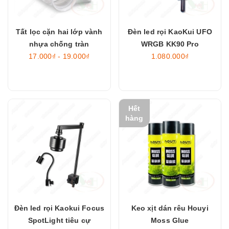
Tất lọc cặn hai lớp vành
Đèn led rọi KaoKui UFO
nhựa chống tràn
WRGB KK90 Pro
17.000₫ - 19.000₫
1.080.000₫
Hết
hàng
Đèn led rọi Kaokui Focus
Keo xịt dán rêu Houyi
SpotLight tiêu cự
Moss Glue