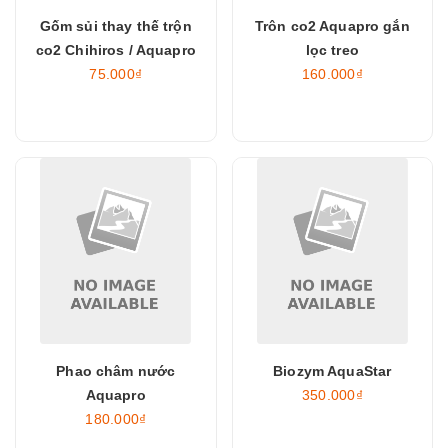
Gốm sủi thay thế trộn
Trôn co2 Aquapro gắn
co2 Chihiros / Aquapro
lọc treo
75.000₫
160.000₫
Phao châm nước
Biozym AquaStar
Aquapro
350.000₫
180.000₫