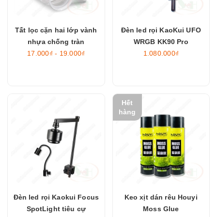
Tất lọc cặn hai lớp vành
Đèn led rọi KaoKui UFO
nhựa chống tràn
WRGB KK90 Pro
17.000₫ - 19.000₫
1.080.000₫
Hết
hàng
Đèn led rọi Kaokui Focus
Keo xịt dán rêu Houyi
SpotLight tiêu cự
Moss Glue