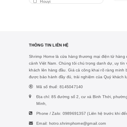
Houyi
Máy thổi luồng
BDA
Thả trôi
Shengang
Bám giá thể
Aquapro
Máy bơm
Dymax
THÔNG TIN LIÊN HỆ
Cảm biến nhiệt
LedStar AQ
Shrimp Home là cửa hàng thương mại điện tử hàng đ
Vitamin cá biển
cảnh Việt Nam. Chúng tôi chú trọng danh dự, uy tín v
Cibi
khách lên hàng đầu. Giá cả công khai rõ ràng minh
Hỗ trợ ao hồ
KZJ
được bảo hành đầy đủ, trải nghiệm của Quý khách 
Hỗ trợ sinh vật biển
Mius
Mã số thuế: 8145047140
Thức ăn san hô
KW zone
Địa chỉ: 85 đường số 2, cư xá Bình Thới, phườn
Nhíp
Minh,
Coloer
Phone / Zalo:
0989691357
(Liên hệ trước khi đế
Phụ kiện ấp artemia
DOOA
Email: hotro.shrimphome@gmail.com
Hỗ trợ tiêu hóa