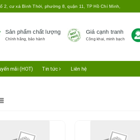
ố 2, cư xá Bình Thới, phường 8, quận 11, TP Hồ Chí Minh,
Sản phẩm chất lượng
Giá cạnh tranh
Chính hãng, bảo hành
Công khai, minh bạch
uyến mãi (HOT)
Tin tức
Liên hệ