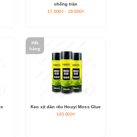
chống tràn
17.000₫ - 19.000₫
Hết
hàng
us
Keo xịt dán rêu Houyi Moss Glue
140.000₫