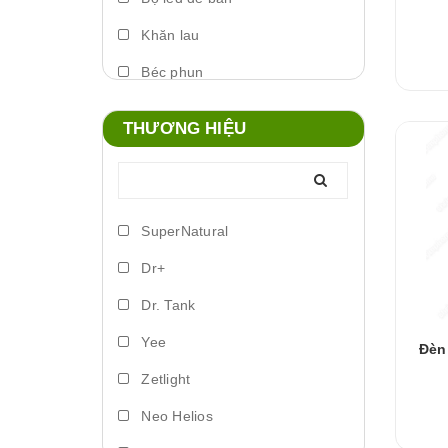
Khăn lau
Béc phun
Máy phun sương
THƯƠNG HIỆU
Foam xịt
Phụ kiện đèn
Lò đảo vi sinh
SuperNatural
Trứng artemia ấp nở
Dr+
Bơm vi lượng
Dr. Tank
Đèn led biển
Yee
Đèn
Phụ kiện dosing
Zetlight
Lồng ấp
Neo Helios
Vitamin cá nước ngọt