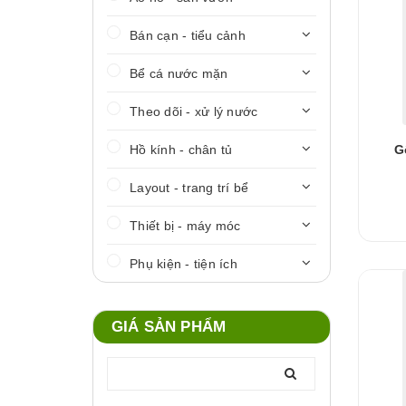
Bán cạn - tiểu cảnh
Bể cá nước mặn
Theo dõi - xử lý nước
Hồ kính - chân tủ
G
Layout - trang trí bể
Thiết bị - máy móc
Phụ kiện - tiện ích
GIÁ SẢN PHẨM