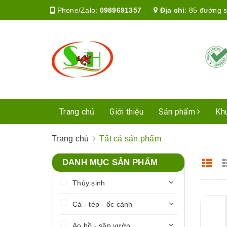
Phone/Zalo:
0989691357
Địa chỉ
:
85 đường s
Trang chủ
Giới thiệu
Sản phẩm
Kh
Trang chủ
Tất cả sản phẩm
DANH MỤC SẢN PHẨM
Thủy sinh
Cá - tép - ốc cảnh
Ao hồ - sân vườn