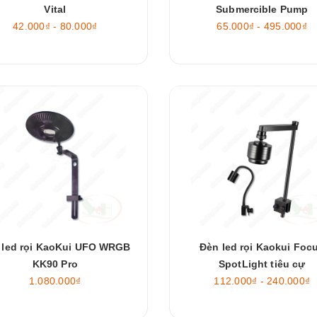
Vital
Submercible Pump
42.000₫ - 80.000₫
65.000₫ - 495.000₫
 led rọi KaoKui UFO WRGB
Đèn led rọi Kaokui Foc
KK90 Pro
SpotLight tiêu cự
1.080.000₫
112.000₫ - 240.000₫