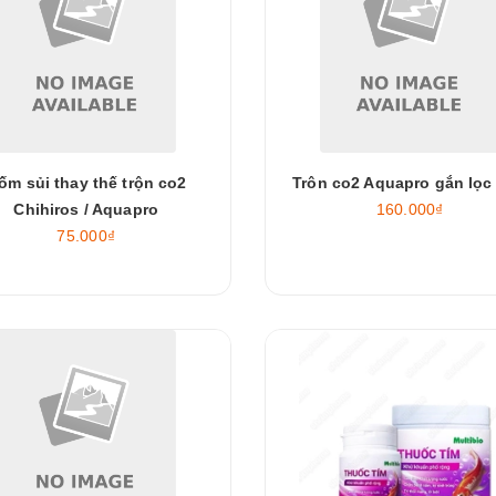
ốm sủi thay thế trộn co2
Trôn co2 Aquapro gắn lọc 
Chihiros / Aquapro
160.000₫
75.000₫