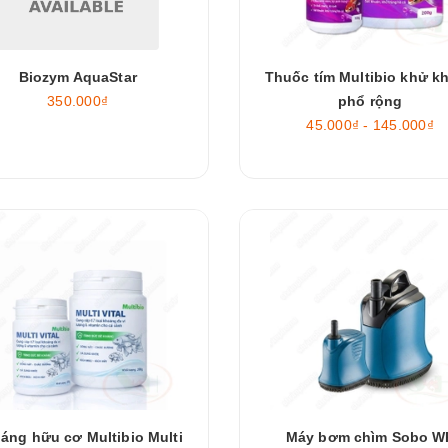
Biozym AquaStar
Thuốc tím Multibio khử k
350.000₫
phổ rộng
45.000₫ - 145.000₫
áng hữu cơ Multibio Multi
Máy bơm chìm Sobo W