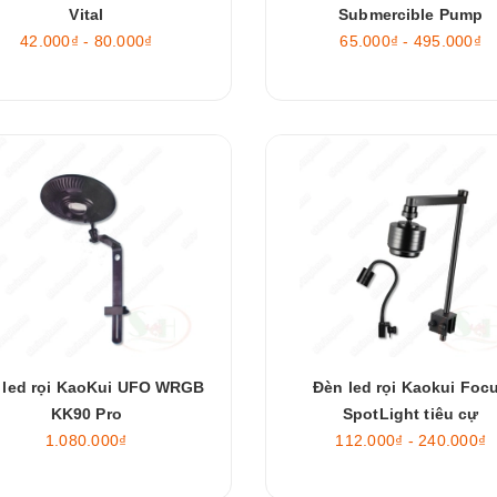
Vital
Submercible Pump
42.000₫ - 80.000₫
65.000₫ - 495.000₫
 led rọi KaoKui UFO WRGB
Đèn led rọi Kaokui Foc
KK90 Pro
SpotLight tiêu cự
1.080.000₫
112.000₫ - 240.000₫