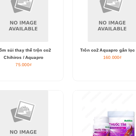
ốm sủi thay thế trộn co2
Trôn co2 Aquapro gắn lọc 
Chihiros / Aquapro
160.000₫
75.000₫