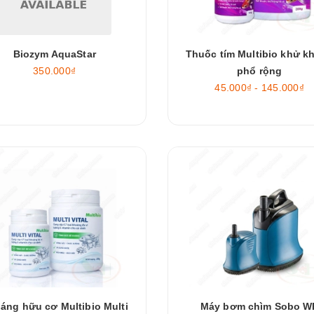
Biozym AquaStar
Thuốc tím Multibio khử k
350.000₫
phổ rộng
45.000₫ - 145.000₫
áng hữu cơ Multibio Multi
Máy bơm chìm Sobo W