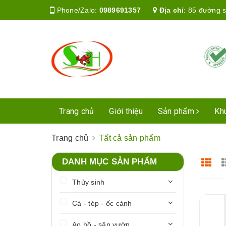
Phone/Zalo:
0989691357
Địa chỉ
:
85 đường s
Trang chủ
Giới thiệu
Sản phẩm
Kh
Trang chủ
Tất cả sản phẩm
DANH MỤC SẢN PHẨM
Thủy sinh
Cá - tép - ốc cảnh
Ao hồ - sân vườn