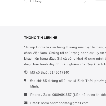
Houyi
Máy thổi luồng
BDA
Thả trôi
Shengang
Bám giá thể
Aquapro
Máy bơm
Dymax
THÔNG TIN LIÊN HỆ
Cảm biến nhiệt
LedStar AQ
Shrimp Home là cửa hàng thương mại điện tử hàng đ
Vitamin cá biển
cảnh Việt Nam. Chúng tôi chú trọng danh dự, uy tín v
Cibi
khách lên hàng đầu. Giá cả công khai rõ ràng minh
Hỗ trợ ao hồ
KZJ
được bảo hành đầy đủ, trải nghiệm của Quý khách 
Hỗ trợ sinh vật biển
Mius
Mã số thuế: 8145047140
Thức ăn san hô
KW zone
Địa chỉ: 85 đường số 2, cư xá Bình Thới, phườn
Nhíp
Minh,
Coloer
Phone / Zalo:
0989691357
(Liên hệ trước khi đế
Phụ kiện ấp artemia
DOOA
Email: hotro.shrimphome@gmail.com
Hỗ trợ tiêu hóa