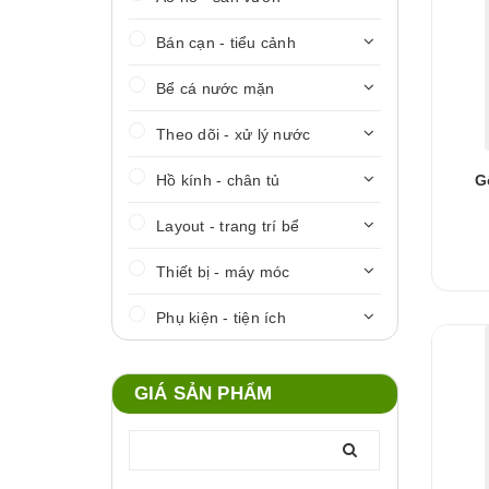
Bán cạn - tiểu cảnh
Bể cá nước mặn
Theo dõi - xử lý nước
Hồ kính - chân tủ
G
Layout - trang trí bể
Thiết bị - máy móc
Phụ kiện - tiện ích
GIÁ SẢN PHẨM