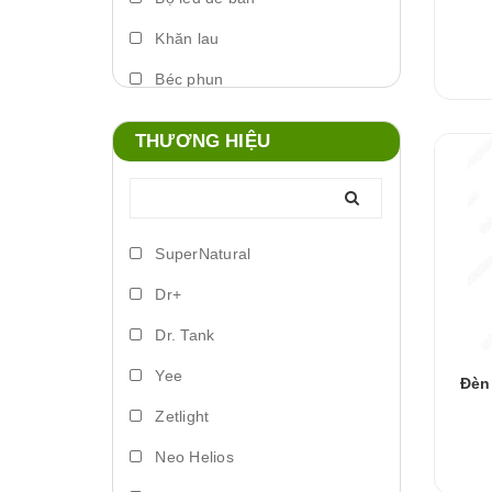
Khăn lau
Béc phun
Máy phun sương
THƯƠNG HIỆU
Foam xịt
Phụ kiện đèn
Lò đảo vi sinh
SuperNatural
Trứng artemia ấp nở
Dr+
Bơm vi lượng
Dr. Tank
Đèn led biển
Yee
Đèn
Phụ kiện dosing
Zetlight
Lồng ấp
Neo Helios
Vitamin cá nước ngọt