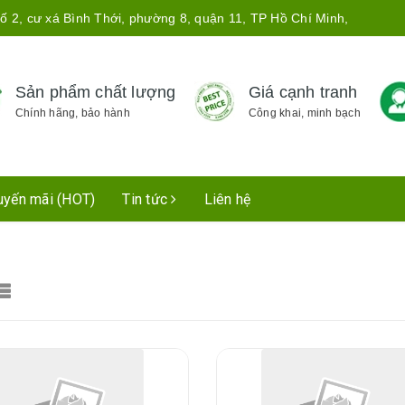
ố 2, cư xá Bình Thới, phường 8, quận 11, TP Hồ Chí Minh,
Sản phẩm chất lượng
Giá cạnh tranh
Chính hãng, bảo hành
Công khai, minh bạch
uyến mãi (HOT)
Tin tức
Liên hệ