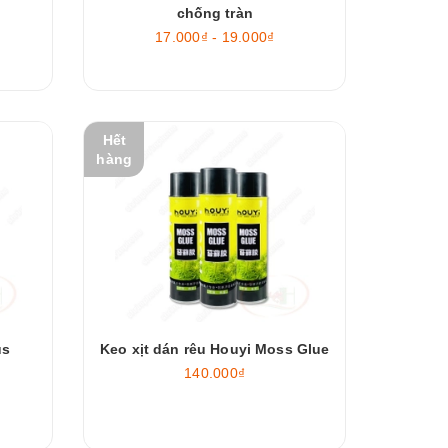
chống tràn
17.000₫ - 19.000₫
Hết
hàng
us
Keo xịt dán rêu Houyi Moss Glue
140.000₫